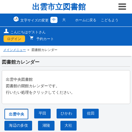
出雲市立図書館
中
大
ホームに戻る
こどもよう
文字サイズの変更
こんにちはゲストさん
ログイン
予約カート
メインメニュー
図書館カレンダー
図書館カレンダー
出雲中央図書館
図書館の開館カレンダーです。
行いたい処理をクリックしてください。
平田
ひかわ
佐田
出雲中央
海辺の多伎
湖陵
大社