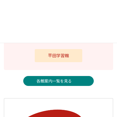
湖陵
大社
ひかわ
電子図書館
平田学習館
各館案内一覧を見る