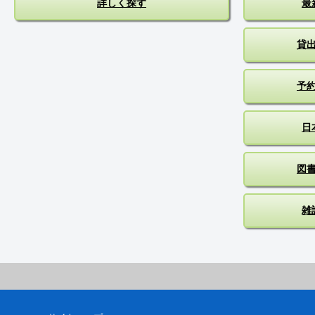
詳しく探す
最
貸
予
日
図
雑