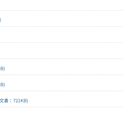
B）
B)
B)
書：721KB)