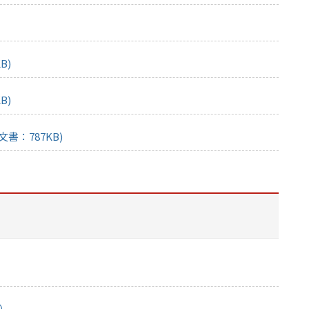
B)
B)
書：787KB)
B）