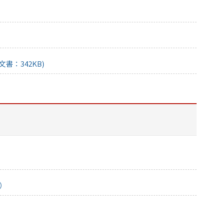
書：342KB)
B）