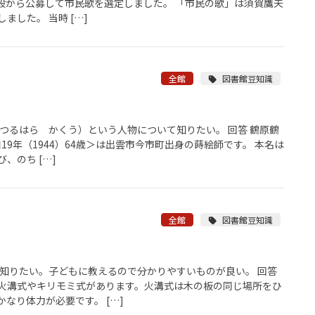
一般から公募して市民歌を選定しました。 「市民の歌」は須賀鷹夫
ました。 当時 […]
全館
図書館豆知識
つるはら かくう）という人物について知りたい。 回答 鶴原鶴
和19年（1944）64歳＞は出雲市今市町出身の蒔絵師です。 本名は
、のち […]
全館
図書館豆知識
が知りたい。子どもに教えるので分かりやすいものが良い。 回答
火溝式やキリモミ式があります。火溝式は木の板の同じ場所をひ
なり体力が必要です。 […]