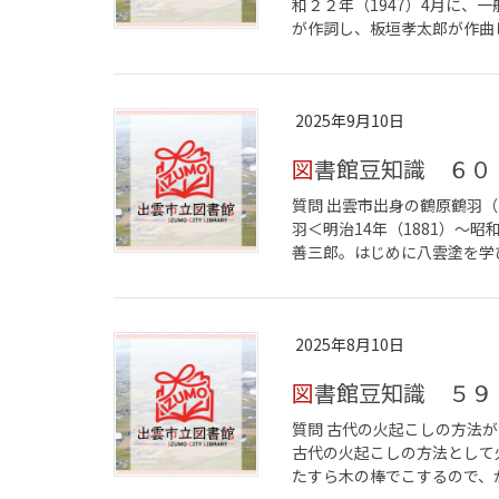
和２２年（1947）4月に、
が作詞し、板垣孝太郎が作曲し
2025年9月10日
図書館豆知識 ６０
質問 出雲市出身の鶴原鶴羽（
羽＜明治14年（1881）～昭
善三郎。はじめに八雲塗を学び
2025年8月10日
図書館豆知識 ５９
質問 古代の火起こしの方法
古代の火起こしの方法として
たすら木の棒でこするので、か