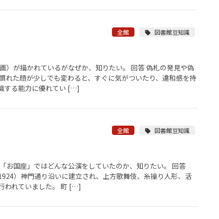
全館
図書館豆知識
画）が描かれているがなぜか、知りたい。 回答 偽札の発見や偽
見慣れた顔が少しでも変わると、すぐに気がついたり、違和感を持
する能力に優れてい […]
全館
図書館豆知識
屋「お国座」ではどんな公演をしていたのか、知りたい。 回答
1924）神門通り沿いに建立され、上方歌舞伎、糸操り人形、活
われていました。 町 […]