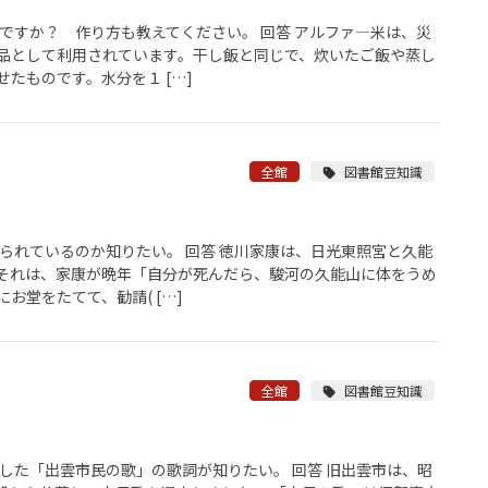
ですか？ 作り方も教えてください。 回答 アルファ―米は、災
品として利用されています。干し飯と同じで、炊いたご飯や蒸し
たものです。水分を１ […]
全館
図書館豆知識
られているのか知りたい。 回答 徳川家康は、日光東照宮と久能
それは、家康が晩年「自分が死んだら、駿河の久能山に体をうめ
お堂をたてて、勧請( […]
全館
図書館豆知識
した「出雲市民の歌」の歌詞が知りたい。 回答 旧出雲市は、昭