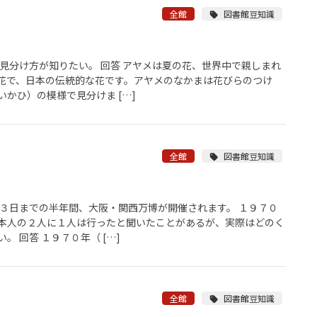
全館
図書館豆知識
見分け方が知りたい。 回答 アヤメは夏の花、世界中で親しまれ
花で、日本の伝統的な花です。アヤメのなかまは花びらのつけ
かひ）の模様で見分けま […]
全館
図書館豆知識
１３日までの半年間、大阪・関西万博が開催されます。 １９７０
本人の２人に１人は行ったと聞いたことがあるが、実際はどのく
 回答 １９７０年（ […]
全館
図書館豆知識