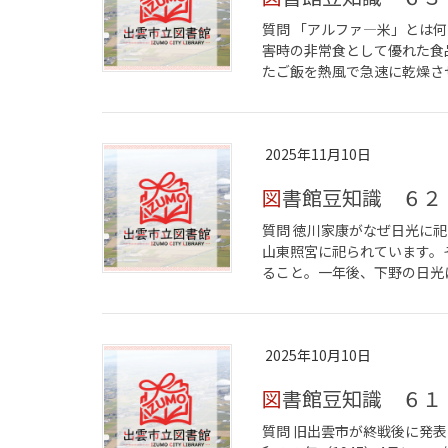
質問 「アルファ―米」とは何
害時の非常食として優れた食
たご飯を熱風で急速に乾燥させ
2025年11月10日
図書館豆知識 ６２
質問 徳川家康がなぜ日光に祀
山東照宮に祀られています。
ること。一年後、下野の日光に
2025年10月10日
図書館豆知識 ６１
質問 旧出雲市が終戦後に発表