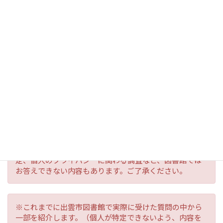
行）
『島根県方言辞典』（島根県方言学会 発
行）
図書館の質問回答業務「レファレンス」
を利用してみませんか。調べものや気に
なることは、気軽にお尋ねください。
※レファレンスには、宿題・課題、法律や医療相談、鑑
定、個人のプライバシーに関わる調査など、図書館では
お答えできない内容もあります。ご了承ください。
※これまでに出雲市図書館で実際に受けた質問の中から
一部を紹介します。（個人が特定できないよう、内容を