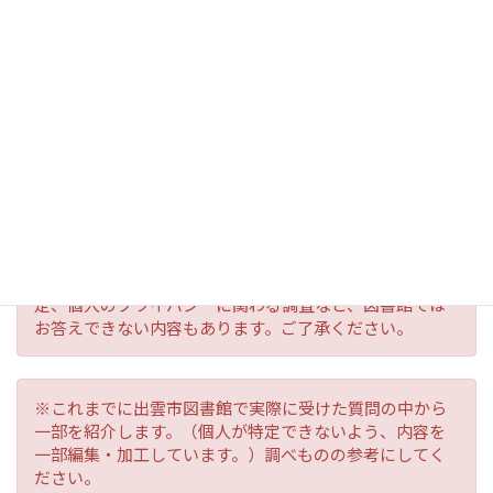
員会 発行）
図書館の質問回答業務「レファレンス」
を利用してみませんか。調べものや気に
なることは、気軽にお尋ねください。
※レファレンスには、宿題・課題、法律や医療相談、鑑
定、個人のプライバシーに関わる調査など、図書館では
お答えできない内容もあります。ご了承ください。
※これまでに出雲市図書館で実際に受けた質問の中から
一部を紹介します。（個人が特定できないよう、内容を
一部編集・加工しています。）調べものの参考にしてく
ださい。