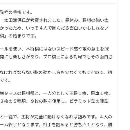
発祥の将棋です。
 太田満保氏が考案されました。昼休み、将棋の強い太
かったため、いっそ４人で囲んだら面白いかもしれない
棋」の始まりです。
ールを使い、本将棋にはないスピード感や敵の意思を探
開にも楽しさがあり、プロ棋士による対局でもその面白さ
なければならない駒の動かし方も少なくてもすむので、初
です。
横９マスの将棋盤と、一人分として王将１枚、飛車１枚、
３枚の５種類、９枚の駒を使用し、ピラミッド型の陣型
と一緒で、王将が完全に動けなくなれば詰みです。４人の
ーム終了となります。相手を詰めると勝ち点１となり、勝